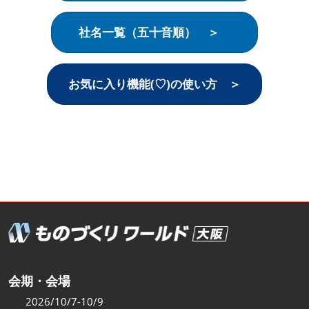
福岡展(12月)
2026年12月02日
マリンメッセ福岡｜MARIN MESSE Fukuoka
社名一覧（五十音順） ＞
お気に入り機能(♡)の使い方 ＞
会期・会場
2026/10/7-10/9