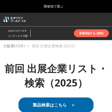
Press
ス
開催地で選ぶ
Escape
キ
to
ッ
close
ホーム
グ
プ
the
ロ
2026年10月07日
し
ー
menu.
インテックス大阪 | INTEX Osaka
2026/10/7-10/9
バ
来場登録する (無料)
て
インテックス大阪
ル
進
ナ
名古屋展(4月)
大阪展(10月)
前回 出展企業検索 (2025)
ビ
む
2027年04月07日
ゲ
ポートメッセなごや | Port Messe Nagoya
ー
シ
ョ
前回 出展企業リスト・
東京展(6月)
ン
2027年06月16日
を
東京ビッグサイト | Tokyo Big Sight
折
検索（2025）
り
た
大阪展(10月)
た
2026年10月07日
む
インテックス大阪 | INTEX Osaka
製品検索はこちら ＞