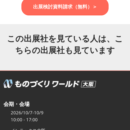
福岡展(12月)
出展検討資料請求（無料）＞
2026年12月02日
マリンメッセ福岡｜MARIN MESSE Fukuoka
この出展社を見ている人は、こ
ちらの出展社も見ています
会期・会場
2026/10/7-10/9
10:00 - 17:00