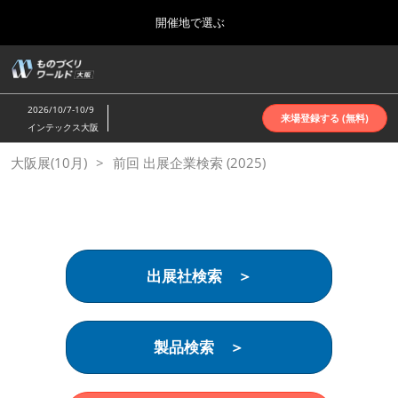
Press
ス
開催地で選ぶ
Escape
キ
to
ッ
close
ホーム
グ
プ
the
ロ
2026年10月07日
し
ー
menu.
インテックス大阪 | INTEX Osaka
2026/10/7-10/9
バ
来場登録する (無料)
て
インテックス大阪
ル
進
ナ
名古屋展(4月)
大阪展(10月)
前回 出展企業検索 (2025)
ビ
む
2027年04月07日
ゲ
ポートメッセなごや | Port Messe Nagoya
ー
シ
ョ
東京展(6月)
ン
2027年06月16日
を
東京ビッグサイト | Tokyo Big Sight
出展社検索 ＞
折
り
た
大阪展(10月)
た
2026年10月07日
む
製品検索 ＞
インテックス大阪 | INTEX Osaka