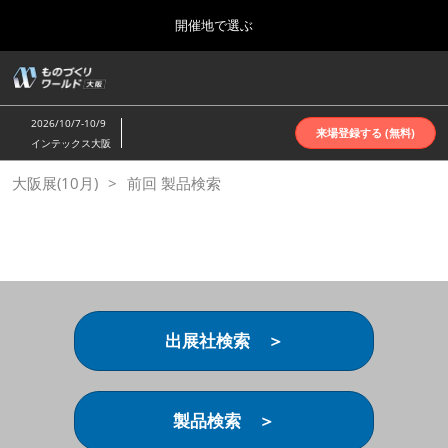
Press
ス
開催地で選ぶ
Escape
キ
to
ッ
close
ホーム
グ
プ
the
ロ
2026年10月07日
し
ー
menu.
インテックス大阪 | INTEX Osaka
2026/10/7-10/9
バ
来場登録する (無料)
て
インテックス大阪
ル
進
ナ
名古屋展(4月)
大阪展(10月)
前回 製品検索
ビ
む
2027年04月07日
ゲ
ポートメッセなごや | Port Messe Nagoya
ー
シ
ョ
東京展(6月)
ン
2027年06月16日
を
東京ビッグサイト | Tokyo Big Sight
折
り
出展社検索 ＞
た
大阪展(10月)
た
2026年10月07日
む
インテックス大阪 | INTEX Osaka
製品検索 ＞