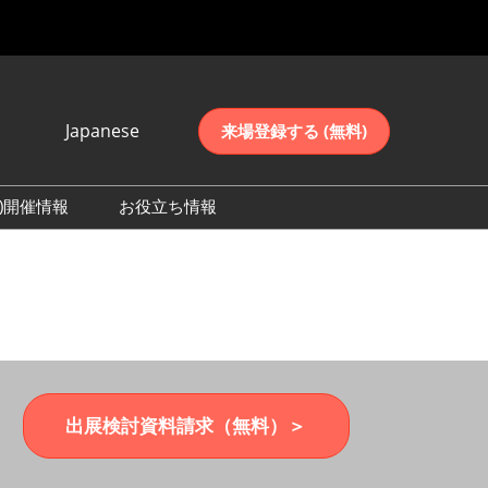
Japanese
来場登録する (無料)
Japanese
English
5)開催情報
お役立ち情報
简体中文
日の様子（2025）
한국어
数（2025）
出展検討資料請求（無料）＞