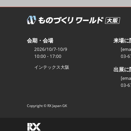
製造業DX展
ものづくりODM/EMS展
製造業サイバーセキュリ
ィ展
会期・会場
来場に
スマートメンテナンス展
2026/10/7-10/9
[emai
ものづくりNEXT
10:00 - 17:00
03-6
製造業×フィジカルAI展
インテックス大阪
出展に
[emai
03-6
Copyright © RX Japan GK