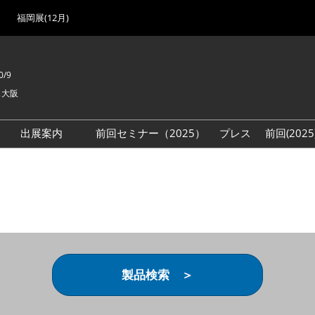
福岡展(12月)
0/9
ス大阪
出展案内
前回セミナー（2025）
プレス
前回(202
ン
場登録（無料）
出展検討資料を請求する
会期初
来場登録（無料・課長職
来場者
開発
方法について
ス
製品検索 ＞