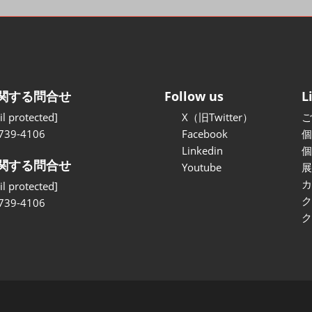
テ
関する問合せ
Follow us
L
l protected]
X（旧Twitter）
739-4106
Facebook
Linkedin
関する問合せ
Youtube
l protected]
739-4106