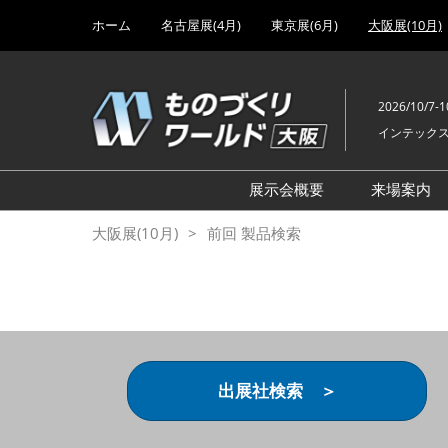
Press
ス
ホーム
名古屋展(4月)
東京展(6月)
大阪展(10月)
Escape
キ
to
ッ
close
プ
the
2026/10/7-1
し
menu.
インテック
て
進
む
展示会概要
来場案内
設計・製造ソリューショ
事前来
大阪展(10月)
前回 製品検索
展
VIP
機械要素技術展
以上）
ヘルスケア・医療機器 
ご来場
展
アクセ
工場設備・備品展
出展社検索 ＞
次世代3Dプリンタ展
計測・検査・センサ展