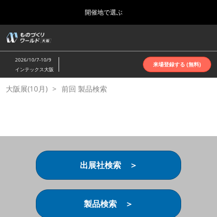
Press
ス
開催地で選ぶ
Escape
キ
to
ッ
close
ホーム
グ
プ
the
ロ
2026年10月07日
し
ー
menu.
インテックス大阪 | INTEX Osaka
2026/10/7-10/9
バ
来場登録する (無料)
て
インテックス大阪
ル
進
ナ
名古屋展(4月)
大阪展(10月)
前回 製品検索
ビ
む
2027年04月07日
ゲ
ポートメッセなごや | Port Messe Nagoya
ー
シ
ョ
東京展(6月)
ン
2027年06月16日
を
東京ビッグサイト | Tokyo Big Sight
折
り
出展社検索 ＞
た
大阪展(10月)
た
2026年10月07日
む
インテックス大阪 | INTEX Osaka
製品検索 ＞