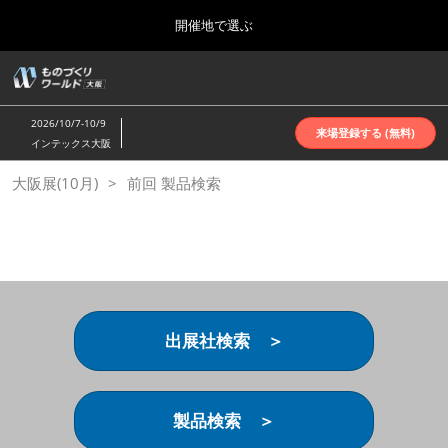
Press
ス
開催地で選ぶ
Escape
キ
to
ッ
close
ホーム
グ
プ
the
ロ
2026年10月07日
し
ー
menu.
インテックス大阪 | INTEX Osaka
2026/10/7-10/9
バ
来場登録する (無料)
て
インテックス大阪
ル
進
ナ
名古屋展(4月)
大阪展(10月)
前回 製品検索
ビ
む
2027年04月07日
ゲ
ポートメッセなごや | Port Messe Nagoya
ー
シ
ョ
東京展(6月)
ン
2027年06月16日
を
東京ビッグサイト | Tokyo Big Sight
折
り
出展社検索 ＞
た
大阪展(10月)
た
2026年10月07日
む
インテックス大阪 | INTEX Osaka
製品検索 ＞