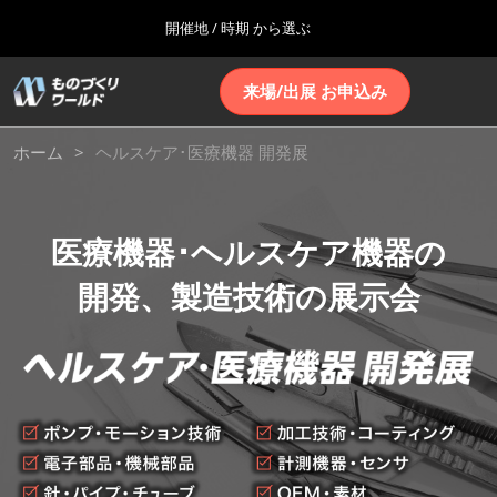
Press
ス
開催地 / 時期 から選ぶ
Escape
キ
to
ッ
close
ホーム
グ
ペ
来場/出展 お申込み
プ
the
ロ
2026年10月07日
ー
し
ー
menu.
インテックス大阪 | INTEX Osaka
ジ
ヘ
バ
て
ホーム
ヘルスケア･医療機器 開発展
ナ
ル
進
ナ
ビ
名古屋展(4月)
ビ
む
ゲ
ル
2027年04月07日
ゲ
ー
ポートメッセなごや | Port Messe Nagoya
医療機器･ヘルスケア機器の
ー
シ
シ
ョ
ョ
ス
開発、製造技術の展示会
東京展(7月)
ン
ン
2027年06月16日
を
を
東京ビッグサイト | Tokyo Big Sight
折
開
ケ
り
く
た
大阪展(10月)
た
2026年10月07日
む
ア･
インテックス大阪 | INTEX Osaka