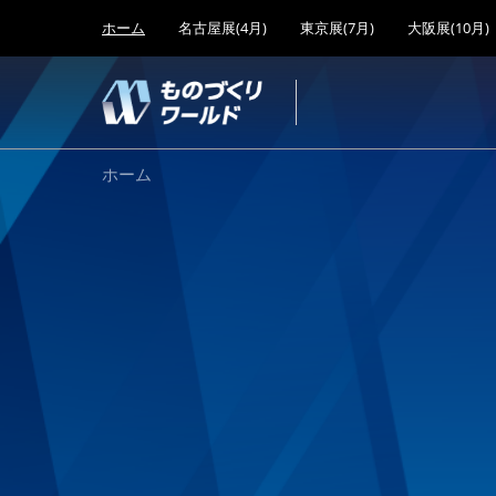
Press
ス
ホーム
名古屋展(4月)
東京展(7月)
大阪展(10月)
Escape
キ
to
ッ
close
プ
the
し
menu.
て
も
ホーム
進
む
の
づ
く
り