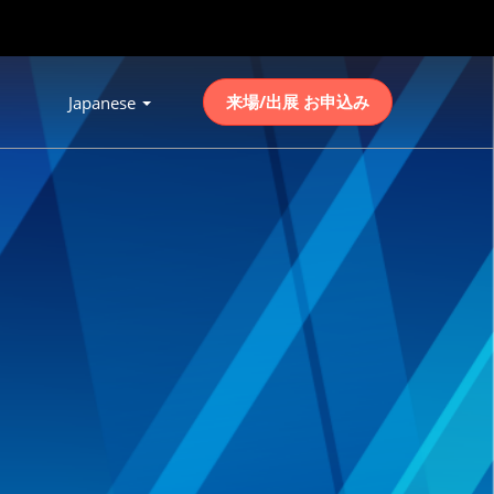
来場/出展 お申込み
Japanese
Press
Escape
to
close
the
menu.