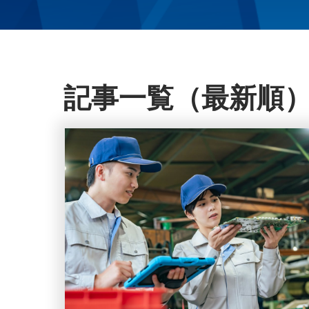
ブ
ロ
記事一覧（最新順
グ