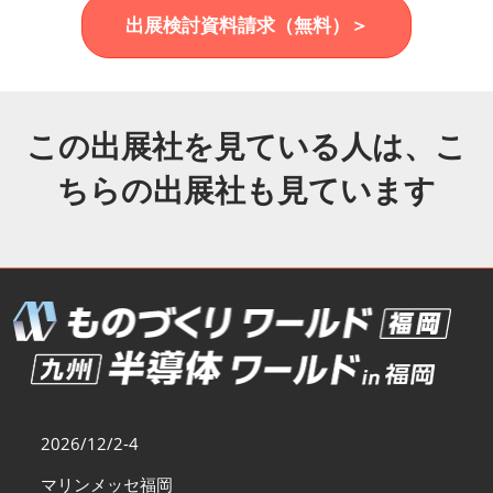
福岡展(12月)
出展検討資料請求（無料）＞
2026年12月02日
マリンメッセ福岡｜MARIN MESSE Fukuoka
この出展社を見ている人は、こ
ちらの出展社も見ています
2026/12/2-4
マリンメッセ福岡