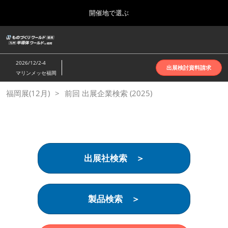
Press
ス
開催地で選ぶ
Escape
キ
to
ッ
close
ホーム
グ
プ
the
ロ
2026年10月07日
し
ー
menu.
インテックス大阪 | INTEX Osaka
2026/12/2-4
バ
出展検討資料請求
て
マリンメッセ福岡
ル
進
ナ
名古屋展(4月)
福岡展(12月)
前回 出展企業検索 (2025)
ビ
む
2027年04月07日
ゲ
ポートメッセなごや | Port Messe Nagoya
ー
シ
ョ
東京展(6月)
ン
2027年06月16日
を
東京ビッグサイト | Tokyo Big Sight
出展社検索 ＞
折
り
た
大阪展(10月)
た
2026年10月07日
む
製品検索 ＞
インテックス大阪 | INTEX Osaka