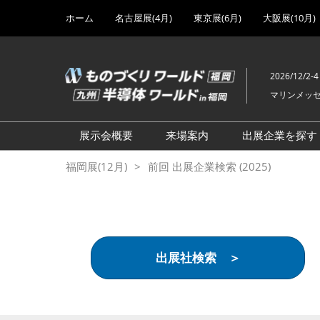
Press
ス
ホーム
名古屋展(4月)
東京展(6月)
大阪展(10月)
Escape
キ
to
ッ
close
プ
the
2026/12/2-4
し
menu.
マリンメッ
て
進
む
展示会概要
来場案内
出展企業を探す
設計・製造ソリューション
前回 出展製品特集 一覧
福岡展(12月)
前回 出展企業検索 (2025)
展
前回 出展社セミナー【製
機械要素技術展
品・技術 紹介】
工場設備・備品展
前回 会場案内図
次世代3Dプリンタ展
ご来場方法について
出展社検索 ＞
計測・検査・センサ展
アクセス
製造業DX展
展示会・セミナー参加ポリ
シー