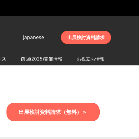
Japanese
出展検討資料請求
Japanese
English
レス
前回(2025)開催情報
お役立ち情報
简体中文
取材事前登録
会期初日の様子 (2025)
한국어
来場者数 (2025)
出展検討資料請求（無料）＞