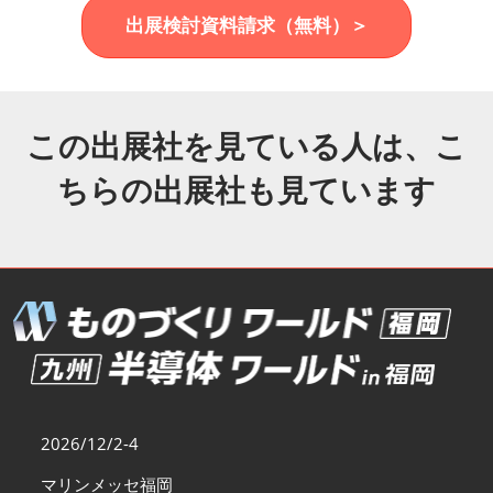
福岡展(12月)
出展検討資料請求（無料）＞
2026年12月02日
マリンメッセ福岡｜MARIN MESSE Fukuoka
この出展社を見ている人は、こ
ちらの出展社も見ています
2026/12/2-4
マリンメッセ福岡