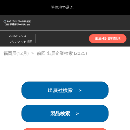
Press
ス
開催地で選ぶ
Escape
キ
to
ッ
close
ホーム
グ
プ
the
ロ
2026年10月07日
し
ー
menu.
インテックス大阪 | INTEX Osaka
2026/12/2-4
バ
出展検討資料請求
て
マリンメッセ福岡
ル
進
ナ
名古屋展(4月)
福岡展(12月)
前回 出展企業検索 (2025)
ビ
む
2027年04月07日
ゲ
ポートメッセなごや | Port Messe Nagoya
ー
シ
ョ
東京展(6月)
ン
2027年06月16日
を
東京ビッグサイト | Tokyo Big Sight
出展社検索 ＞
折
り
た
大阪展(10月)
た
2026年10月07日
む
製品検索 ＞
インテックス大阪 | INTEX Osaka