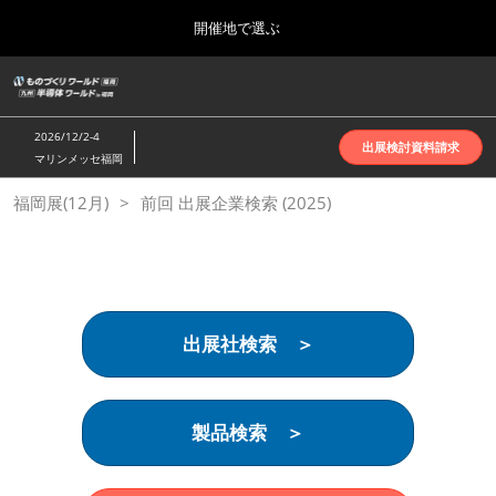
Press
ス
開催地で選ぶ
Escape
キ
to
ッ
close
ホーム
グ
プ
the
ロ
2026年10月07日
し
ー
menu.
インテックス大阪 | INTEX Osaka
2026/12/2-4
バ
出展検討資料請求
て
マリンメッセ福岡
ル
進
ナ
名古屋展(4月)
福岡展(12月)
前回 出展企業検索 (2025)
ビ
む
2027年04月07日
ゲ
ポートメッセなごや | Port Messe Nagoya
ー
シ
ョ
東京展(6月)
ン
2027年06月16日
を
東京ビッグサイト | Tokyo Big Sight
出展社検索 ＞
折
り
た
大阪展(10月)
た
2026年10月07日
む
製品検索 ＞
インテックス大阪 | INTEX Osaka