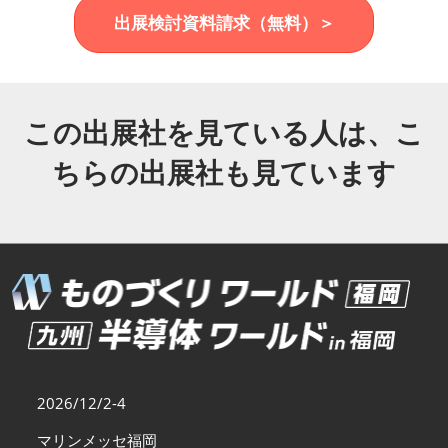
福岡展(12月)
出展検討資料請求（無料）＞
2026年12月02日
マリンメッセ福岡｜MARIN MESSE Fukuoka
この出展社を見ている人は、こ
ちらの出展社も見ています
2026/12/2-4
マリンメッセ福岡