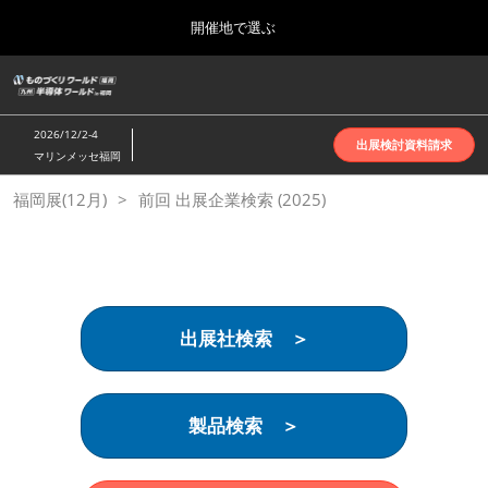
Press
ス
開催地で選ぶ
Escape
キ
to
ッ
close
ホーム
グ
プ
the
ロ
2026年10月07日
し
ー
menu.
インテックス大阪 | INTEX Osaka
2026/12/2-4
バ
出展検討資料請求
て
マリンメッセ福岡
ル
進
ナ
名古屋展(4月)
福岡展(12月)
前回 出展企業検索 (2025)
ビ
む
2027年04月07日
ゲ
ポートメッセなごや | Port Messe Nagoya
ー
シ
ョ
東京展(6月)
ン
2027年06月16日
を
東京ビッグサイト | Tokyo Big Sight
出展社検索 ＞
折
り
た
大阪展(10月)
た
2026年10月07日
む
製品検索 ＞
インテックス大阪 | INTEX Osaka