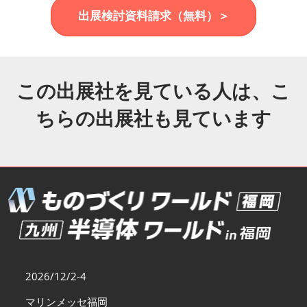
福岡展(12月)
出展検討資料請求（無料）＞
2026年12月02日
マリンメッセ福岡｜MARIN MESSE Fukuoka
この出展社を見ている人は、こ
ちらの出展社も見ています
2026/12/2-4
マリンメッセ福岡