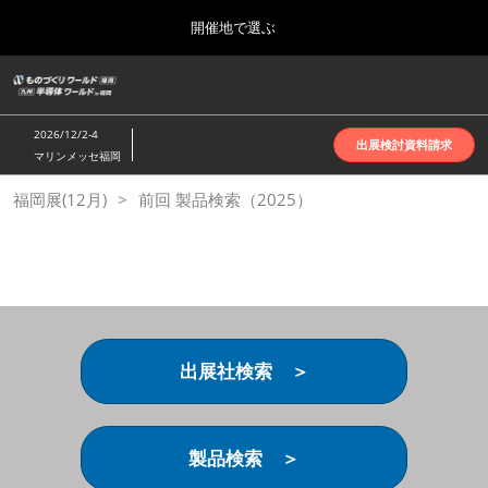
Press
ス
開催地で選ぶ
Escape
キ
to
ッ
close
ホーム
グ
プ
the
ロ
2026年10月07日
し
ー
menu.
インテックス大阪 | INTEX Osaka
2026/12/2-4
バ
出展検討資料請求
て
マリンメッセ福岡
ル
進
ナ
名古屋展(4月)
福岡展(12月)
前回 製品検索（2025）
ビ
む
2027年04月07日
ゲ
ポートメッセなごや | Port Messe Nagoya
ー
シ
ョ
東京展(6月)
ン
2027年06月16日
を
東京ビッグサイト | Tokyo Big Sight
折
り
出展社検索 ＞
た
大阪展(10月)
た
2026年10月07日
む
インテックス大阪 | INTEX Osaka
製品検索 ＞