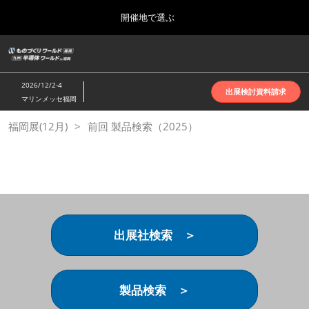
Press
ス
開催地で選ぶ
Escape
キ
to
ッ
close
ホーム
グ
プ
the
ロ
2026年10月07日
し
ー
menu.
インテックス大阪 | INTEX Osaka
2026/12/2-4
バ
出展検討資料請求
て
マリンメッセ福岡
ル
進
ナ
名古屋展(4月)
福岡展(12月)
前回 製品検索（2025）
ビ
む
2027年04月07日
ゲ
ポートメッセなごや | Port Messe Nagoya
ー
シ
ョ
東京展(6月)
ン
2027年06月16日
を
東京ビッグサイト | Tokyo Big Sight
折
り
出展社検索 ＞
た
大阪展(10月)
た
2026年10月07日
む
インテックス大阪 | INTEX Osaka
製品検索 ＞