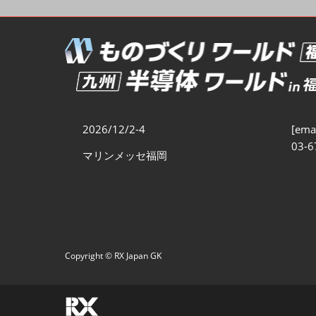
ものづくりODM/EMS展
製造業サイバーセキュリテ
ィ展
スマートメンテナンス展
ものづくりNEXT
製造業×フィジカルAI展
2026/12/2-4
[emai
半導体ワールド
03-6
マリンメッセ福岡
Copyright © RX Japan GK