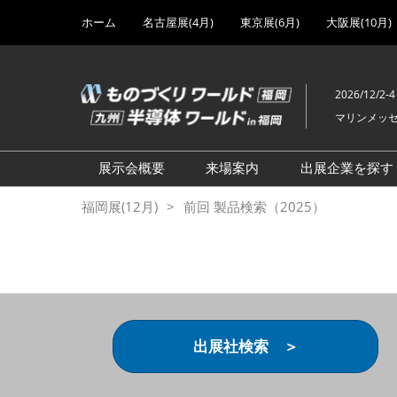
Press
ス
ホーム
名古屋展(4月)
東京展(6月)
大阪展(10月)
Escape
キ
to
ッ
close
プ
the
2026/12/2-4
し
menu.
マリンメッ
て
進
む
展示会概要
来場案内
出展企業を探す
設計・製造ソリューション
前回 出展製品特集 一覧
福岡展(12月)
前回 製品検索（2025）
展
前回 出展社セミナー【製
機械要素技術展
品・技術 紹介】
工場設備・備品展
前回 会場案内図
次世代3Dプリンタ展
ご来場方法について
計測・検査・センサ展
アクセス
出展社検索 ＞
製造業DX展
展示会・セミナー参加ポリ
シー