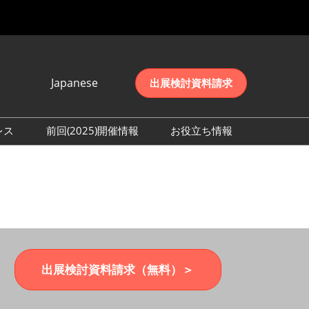
Japanese
出展検討資料請求
Japanese
English
レス
前回(2025)開催情報
お役立ち情報
简体中文
取材事前登録
会期初日の様子 (2025)
한국어
来場者数 (2025)
出展検討資料請求（無料）＞