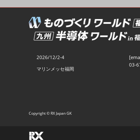
ものづくりODM/EMS展
製造業サイバーセキュリテ
ィ展
スマートメンテナンス展
ものづくりNEXT
製造業×フィジカルAI展
2026/12/2-4
[emai
半導体ワールド
03-6
マリンメッセ福岡
Copyright © RX Japan GK