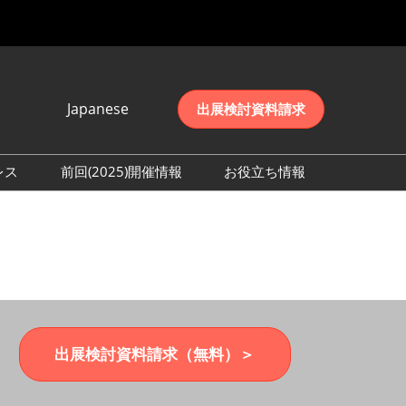
Japanese
出展検討資料請求
Japanese
English
レス
前回(2025)開催情報
お役立ち情報
简体中文
取材事前登録
会期初日の様子 (2025)
한국어
来場者数 (2025)
出展検討資料請求（無料）＞