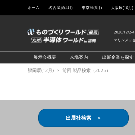
Press
ス
ホーム
名古屋展(4月)
東京展(6月)
大阪展(10月)
Escape
キ
to
ッ
close
プ
the
2026/12/2-4
し
menu.
マリンメッ
て
進
む
展示会概要
来場案内
出展企業を探す
設計・製造ソリューション
前回 出展製品特集 一覧
福岡展(12月)
前回 製品検索（2025）
展
前回 出展社セミナー【製
機械要素技術展
品・技術 紹介】
工場設備・備品展
前回 会場案内図
次世代3Dプリンタ展
ご来場方法について
計測・検査・センサ展
アクセス
出展社検索 ＞
製造業DX展
展示会・セミナー参加ポリ
シー