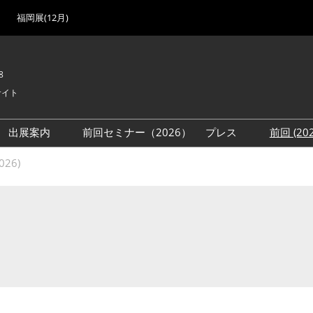
福岡展(12月)
8
サイト
出展案内
前回セミナー（2026）
プレス
前回 (2
展
展社・製品検索
出展検討資料を請求する
取材事前登録
会場
26)
（無料）
展製品特集 一覧
来場者
ローバル･サプライ
特集
目の併催イベント
法について