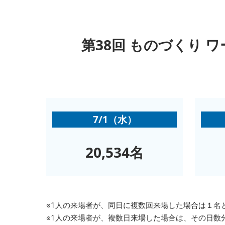
製造業DX展
展示会・
シー
ものづくりODM/EMS展
製造業サイバーセキュリテ
第38回 ものづくり ワー
ィ展
スマートメンテナンス展
ものづくりNEXT
製造業×フィジカルAI展
7/1（水）
20,534名
※1人の来場者が、同日に複数回来場した場合は１名
※1人の来場者が、複数日来場した場合は、その日数