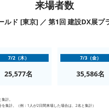
来場者数
セミナー参加ポリ
ルド [東京] ／ 第1回 建設DX展プ
7/2（木）
7/3（金）
25,577名
35,586名
と集計。
分を集計。（例：1人が2日間来場した場合は、2名と集計）