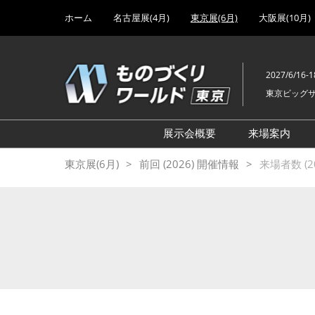
Press
ス
ホーム
名古屋展(4月)
東京展(6月)
大阪展(10月)
Escape
キ
to
ッ
close
プ
the
2027/6/16-1
し
menu.
東京ビッグ
て
進
む
展示会概要
来場案内
設計･製造ソリューション
前回 出
東京展(6月)
前回 (2026) 開催情報
来場者数 (20
機械要素技術展
前回 出
ヘルスケア･医療機器 開発
前回 グ
展
チェーン
工場設備･備品展
前回 注
次世代3Dプリンタ展
ご来場方
計測･検査･センサ展
アクセス