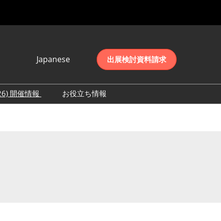
Japanese
出展検討資料請求
Japanese
English
026) 開催情報
お役立ち情報
简体中文
初日の様子 (2026)
한국어
数 (2026)