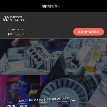
Press
ス
開催地で選ぶ
Escape
キ
to
ッ
close
ホーム
グ
プ
the
ロ
2026年10月07日
し
ー
menu.
インテックス大阪 | INTEX Osaka
2027/6/16-18
バ
出展検討資料請求
て
東京ビッグサイト
ル
進
ナ
名古屋展(4月)
も
ビ
む
2027年04月07日
ゲ
ポートメッセなごや | Port Messe Nagoya
ー
シ
の
ョ
東京展(6月)
ン
2027年06月16日
を
東京ビッグサイト | Tokyo Big Sight
づ
折
り
た
大阪展(10月)
た
く
2026年10月07日
む
インテックス大阪 | INTEX Osaka