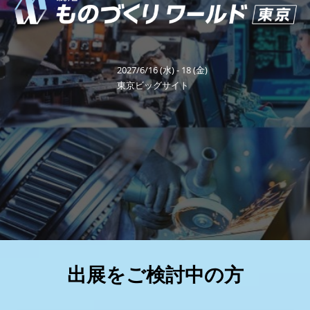
り
福岡展(12月)
2026年12月02日
マリンメッセ福岡｜MARIN MESSE Fukuoka
ワ
2027/6/16 (水) - 18 (金)
ー
東京ビッグサイト
ル
ド
東
京
出展をご検討中の方