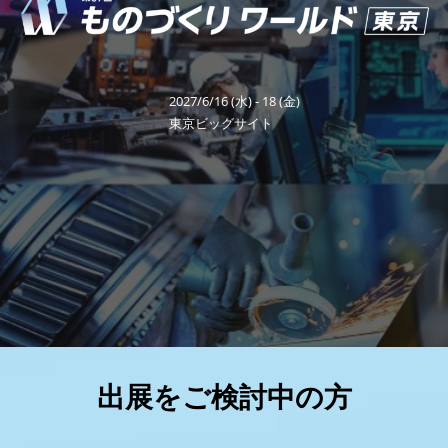
り
福岡展(12月)
2026年12月02日
マリンメッセ福岡｜MARIN MESSE Fukuoka
ワ
2027/6/16 (水) - 18 (金)
ー
東京ビッグサイト
ル
ド
東
京
出展をご検討中の方