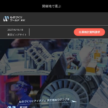
Press
ス
開催地で選ぶ
Escape
キ
to
ッ
close
ホーム
グ
プ
the
ロ
2026年10月07日
し
ー
menu.
インテックス大阪 | INTEX Osaka
2027/6/16-18
バ
出展検討資料請求
て
東京ビッグサイト
ル
進
ナ
名古屋展(4月)
も
ビ
む
2027年04月07日
ゲ
ポートメッセなごや | Port Messe Nagoya
ー
シ
の
ョ
東京展(6月)
ン
2027年06月16日
を
東京ビッグサイト | Tokyo Big Sight
づ
折
り
た
大阪展(10月)
た
く
2026年10月07日
む
インテックス大阪 | INTEX Osaka