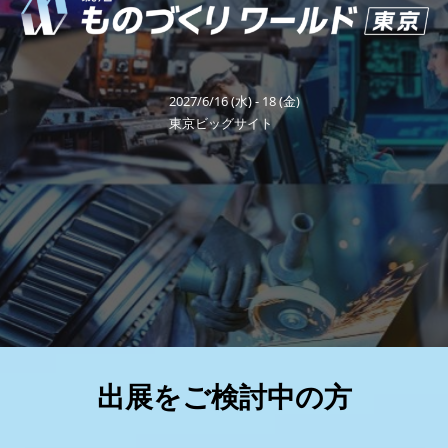
り
福岡展(12月)
2026年12月02日
マリンメッセ福岡｜MARIN MESSE Fukuoka
ワ
2027/6/16 (水) - 18 (金)
ー
東京ビッグサイト
ル
ド
東
京
出展をご検討中の方