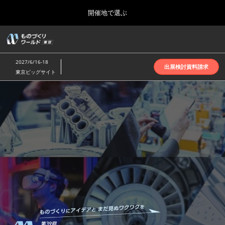
Press
ス
開催地で選ぶ
Escape
キ
to
ッ
close
ホーム
グ
プ
the
ロ
2026年10月07日
し
ー
menu.
インテックス大阪 | INTEX Osaka
2027/6/16-18
バ
出展検討資料請求
て
東京ビッグサイト
ル
進
ナ
名古屋展(4月)
も
ビ
む
2027年04月07日
ゲ
ポートメッセなごや | Port Messe Nagoya
ー
シ
の
ョ
東京展(6月)
ン
2027年06月16日
を
東京ビッグサイト | Tokyo Big Sight
づ
折
り
た
大阪展(10月)
た
く
2026年10月07日
む
インテックス大阪 | INTEX Osaka