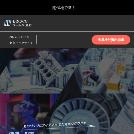
Press
ス
開催地で選ぶ
Escape
キ
to
ッ
close
ホーム
グ
プ
the
ロ
2026年10月07日
し
ー
menu.
インテックス大阪 | INTEX Osaka
2027/6/16-18
バ
出展検討資料請求
て
東京ビッグサイト
ル
進
ナ
名古屋展(4月)
も
ビ
む
2027年04月07日
ゲ
ポートメッセなごや | Port Messe Nagoya
ー
シ
の
ョ
東京展(6月)
ン
2027年06月16日
を
東京ビッグサイト | Tokyo Big Sight
づ
折
り
た
大阪展(10月)
た
く
2026年10月07日
む
インテックス大阪 | INTEX Osaka