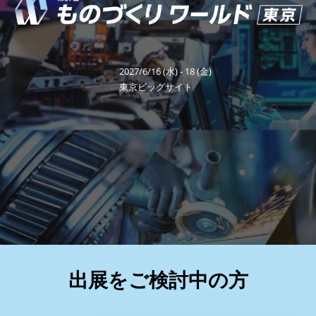
り
福岡展(12月)
2026年12月02日
マリンメッセ福岡｜MARIN MESSE Fukuoka
ワ
2027/6/16 (水) - 18 (金)
ー
東京ビッグサイト
ル
ド
東
京
出展をご検討中の方