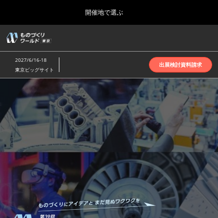
Press
ス
開催地で選ぶ
Escape
キ
to
ッ
close
ホーム
グ
プ
the
ロ
2026年10月07日
し
ー
menu.
インテックス大阪 | INTEX Osaka
2027/6/16-18
バ
出展検討資料請求
て
東京ビッグサイト
ル
進
ナ
名古屋展(4月)
も
ビ
む
2027年04月07日
ゲ
ポートメッセなごや | Port Messe Nagoya
ー
シ
の
ョ
東京展(6月)
ン
2027年06月16日
を
東京ビッグサイト | Tokyo Big Sight
づ
折
り
た
大阪展(10月)
た
く
2026年10月07日
む
インテックス大阪 | INTEX Osaka