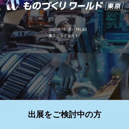
り
福岡展(12月)
2026年12月02日
マリンメッセ福岡｜MARIN MESSE Fukuoka
ワ
2027/6/16 (水) - 18 (金)
ー
東京ビッグサイト
ル
ド
東
京
出展をご検討中の方