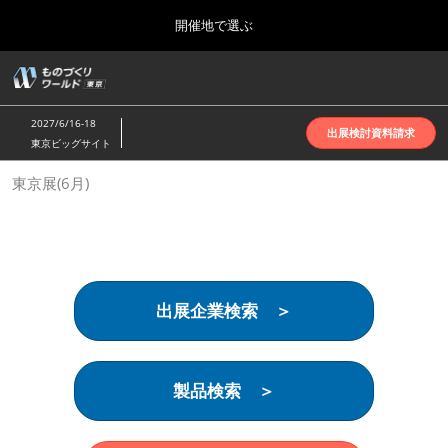
Press
ス
開催地で選ぶ
Escape
キ
to
ッ
close
ホーム
グ
プ
the
ロ
2026年10月07日
し
ー
menu.
インテックス大阪 | INTEX Osaka
2027/6/16-18
バ
出展検討資料請求
て
東京ビッグサイト
ル
進
ナ
名古屋展(4月)
東京展(6月)
ビ
む
2027年04月07日
ゲ
ポートメッセなごや | Port Messe Nagoya
ー
シ
ョ
東京展(6月)
ン
2027年06月16日
を
東京ビッグサイト | Tokyo Big Sight
出展企業検索 ＞
折
り
た
大阪展(10月)
た
2026年10月07日
む
製品検索 ＞
インテックス大阪 | INTEX Osaka