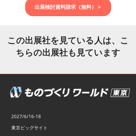
福岡展(12月)
出展検討資料請求（無料）＞
2026年12月02日
マリンメッセ福岡｜MARIN MESSE Fukuoka
この出展社を見ている人は、こ
ちらの出展社も見ています
2027/6/16-18
東京ビッグサイト