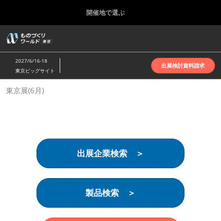
Press
ス
開催地で選ぶ
Escape
キ
to
ッ
close
ホーム
グ
プ
the
ロ
2026年10月07日
し
ー
menu.
インテックス大阪 | INTEX Osaka
2027/6/16-18
バ
出展検討資料請求
て
東京ビッグサイト
ル
進
ナ
名古屋展(4月)
東京展(6月)
ビ
む
2027年04月07日
ゲ
ポートメッセなごや | Port Messe Nagoya
ー
シ
ョ
東京展(6月)
ン
2027年06月16日
を
東京ビッグサイト | Tokyo Big Sight
出展企業検索 ＞
折
り
た
大阪展(10月)
た
2026年10月07日
む
製品検索 ＞
インテックス大阪 | INTEX Osaka