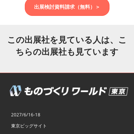
福岡展(12月)
出展検討資料請求（無料）＞
2026年12月02日
マリンメッセ福岡｜MARIN MESSE Fukuoka
この出展社を見ている人は、こ
ちらの出展社も見ています
2027/6/16-18
東京ビッグサイト