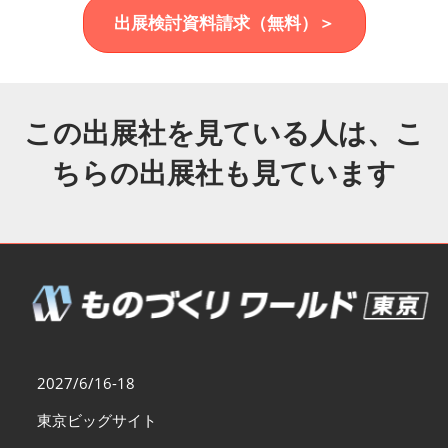
福岡展(12月)
出展検討資料請求（無料）＞
2026年12月02日
マリンメッセ福岡｜MARIN MESSE Fukuoka
この出展社を見ている人は、こ
ちらの出展社も見ています
2027/6/16-18
東京ビッグサイト