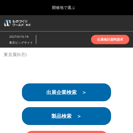
Press
ス
開催地で選ぶ
Escape
キ
to
ッ
close
ホーム
グ
プ
the
ロ
2026年10月07日
し
ー
menu.
インテックス大阪 | INTEX Osaka
2027/6/16-18
バ
出展検討資料請求
て
東京ビッグサイト
ル
進
ナ
名古屋展(4月)
東京展(6月)
ビ
む
2027年04月07日
ゲ
ポートメッセなごや | Port Messe Nagoya
ー
シ
ョ
東京展(6月)
ン
2027年06月16日
を
東京ビッグサイト | Tokyo Big Sight
出展企業検索 ＞
折
り
た
大阪展(10月)
た
2026年10月07日
む
製品検索 ＞
インテックス大阪 | INTEX Osaka