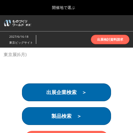
Press
ス
開催地で選ぶ
Escape
キ
to
ッ
close
ホーム
グ
プ
the
ロ
2026年10月07日
し
ー
menu.
インテックス大阪 | INTEX Osaka
2027/6/16-18
バ
出展検討資料請求
て
東京ビッグサイト
ル
進
ナ
名古屋展(4月)
東京展(6月)
ビ
む
2027年04月07日
ゲ
ポートメッセなごや | Port Messe Nagoya
ー
シ
ョ
東京展(6月)
ン
2027年06月16日
を
東京ビッグサイト | Tokyo Big Sight
出展企業検索 ＞
折
り
た
大阪展(10月)
た
2026年10月07日
む
製品検索 ＞
インテックス大阪 | INTEX Osaka