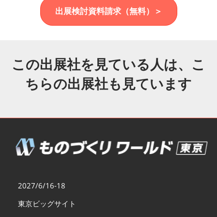
福岡展(12月)
出展検討資料請求（無料）＞
2026年12月02日
マリンメッセ福岡｜MARIN MESSE Fukuoka
この出展社を見ている人は、こ
ちらの出展社も見ています
2027/6/16-18
東京ビッグサイト