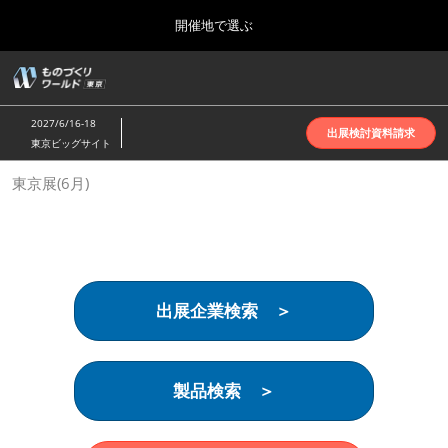
Press
ス
開催地で選ぶ
Escape
キ
to
ッ
close
ホーム
グ
プ
the
ロ
2026年10月07日
し
ー
menu.
インテックス大阪 | INTEX Osaka
2027/6/16-18
バ
出展検討資料請求
て
東京ビッグサイト
ル
進
ナ
名古屋展(4月)
東京展(6月)
ビ
む
2027年04月07日
ゲ
ポートメッセなごや | Port Messe Nagoya
ー
シ
ョ
東京展(6月)
ン
2027年06月16日
を
東京ビッグサイト | Tokyo Big Sight
出展企業検索 ＞
折
り
た
大阪展(10月)
た
2026年10月07日
む
製品検索 ＞
インテックス大阪 | INTEX Osaka