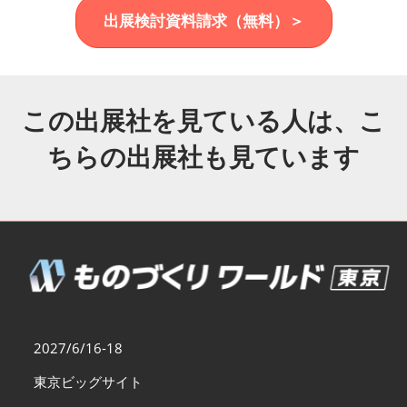
福岡展(12月)
出展検討資料請求（無料）＞
2026年12月02日
マリンメッセ福岡｜MARIN MESSE Fukuoka
この出展社を見ている人は、こ
ちらの出展社も見ています
2027/6/16-18
東京ビッグサイト