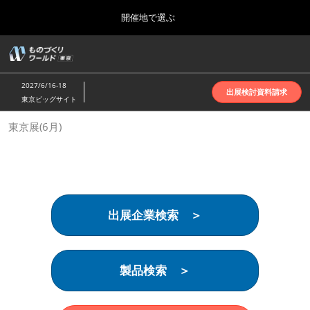
Press
ス
開催地で選ぶ
Escape
キ
to
ッ
close
ホーム
グ
プ
the
ロ
2026年10月07日
し
ー
menu.
インテックス大阪 | INTEX Osaka
2027/6/16-18
バ
出展検討資料請求
て
東京ビッグサイト
ル
進
ナ
名古屋展(4月)
東京展(6月)
ビ
む
2027年04月07日
ゲ
ポートメッセなごや | Port Messe Nagoya
ー
シ
ョ
東京展(6月)
ン
2027年06月16日
を
東京ビッグサイト | Tokyo Big Sight
出展企業検索 ＞
折
り
た
大阪展(10月)
た
2026年10月07日
む
製品検索 ＞
インテックス大阪 | INTEX Osaka