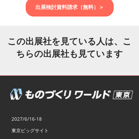
福岡展(12月)
出展検討資料請求（無料）＞
2026年12月02日
マリンメッセ福岡｜MARIN MESSE Fukuoka
この出展社を見ている人は、こ
ちらの出展社も見ています
2027/6/16-18
東京ビッグサイト