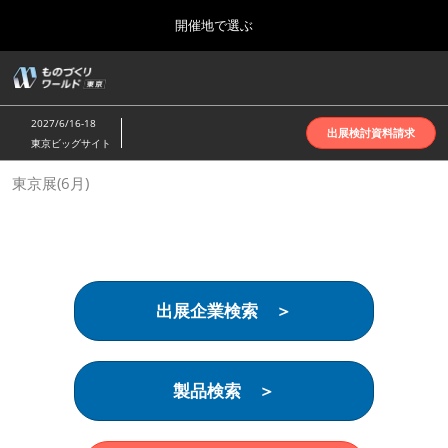
Press
ス
開催地で選ぶ
Escape
キ
to
ッ
close
ホーム
グ
プ
the
ロ
2026年10月07日
し
ー
menu.
インテックス大阪 | INTEX Osaka
2027/6/16-18
バ
出展検討資料請求
て
東京ビッグサイト
ル
進
ナ
名古屋展(4月)
東京展(6月)
ビ
む
2027年04月07日
ゲ
ポートメッセなごや | Port Messe Nagoya
ー
シ
ョ
東京展(6月)
ン
2027年06月16日
を
東京ビッグサイト | Tokyo Big Sight
出展企業検索 ＞
折
り
た
大阪展(10月)
た
2026年10月07日
む
製品検索 ＞
インテックス大阪 | INTEX Osaka