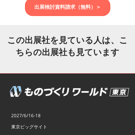
福岡展(12月)
出展検討資料請求（無料）＞
2026年12月02日
マリンメッセ福岡｜MARIN MESSE Fukuoka
この出展社を見ている人は、こ
ちらの出展社も見ています
2027/6/16-18
東京ビッグサイト