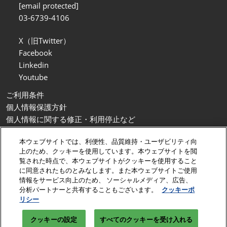
[email protected]
03-6739-4106
X（旧Twitter）
Facebook
Linkedin
Youtube
ご利用条件
個人情報保護方針
個人情報に関する修正・利用停止など
展示会・セミナー参加ポリシー
本ウェブサイトでは、利便性、品質維持・ユーザビリティ向
カスタマーハラスメントに対する基本方針
上のため、クッキーを使用しています。本ウェブサイトを閲
クッキーポリシー
覧された時点で、本ウェブサイトがクッキーを使用すること
クッキーの設定
に同意されたものとみなします。また本ウェブサイトご使用
情報をサービス向上のため、 ソーシャルメディア、広告、
Copyright © RX Japan GK
分析パートナーと共有することもございます。
クッキーポ
リシー
クッキーの設定
すべてのクッキーを受け入れる