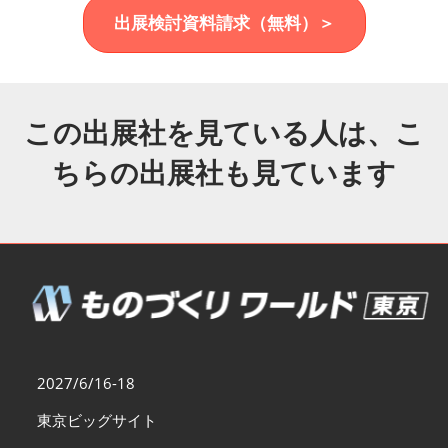
福岡展(12月)
出展検討資料請求（無料）＞
2026年12月02日
マリンメッセ福岡｜MARIN MESSE Fukuoka
この出展社を見ている人は、こ
ちらの出展社も見ています
2027/6/16-18
東京ビッグサイト