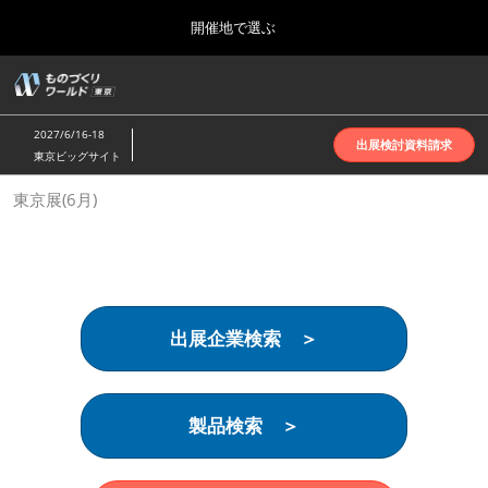
Press
ス
開催地で選ぶ
Escape
キ
to
ッ
close
ホーム
グ
プ
the
ロ
2026年10月07日
し
ー
menu.
インテックス大阪 | INTEX Osaka
2027/6/16-18
バ
出展検討資料請求
て
東京ビッグサイト
ル
進
ナ
名古屋展(4月)
東京展(6月)
ビ
む
2027年04月07日
ゲ
ポートメッセなごや | Port Messe Nagoya
ー
シ
ョ
東京展(6月)
ン
2027年06月16日
を
東京ビッグサイト | Tokyo Big Sight
出展企業検索 ＞
折
り
た
大阪展(10月)
た
2026年10月07日
む
製品検索 ＞
インテックス大阪 | INTEX Osaka