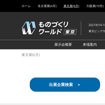
Press
ス
ホーム
名古屋展(4月)
東京展(6月)
大阪展(10月)
Escape
キ
to
ッ
close
プ
the
2027/6/16-1
し
menu.
東京ビッグ
て
進
む
展示会概要
来場案内
設計･製造ソリューション
前回 出
東京展(6月)
機械要素技術展
前回 出
ヘルスケア･医療機器 開発
前回 グ
展
チェーン
工場設備･備品展
前回 注
出展企業検索 ＞
次世代3Dプリンタ展
ご来場方
計測･検査･センサ展
アクセス