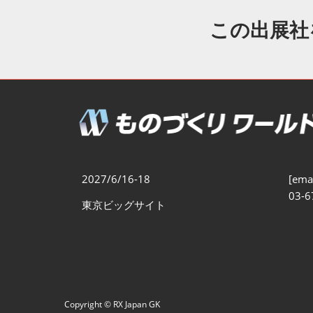
製造業DX展
展示会・
シー
この出展社
ものづくりODM/EMS展
製造業サイバーセキュリテ
ィ展
スマートメンテナンス展
ものづくりNEXT
製造業×フィジカルAI展
2027/6/16-18
[emai
03-6
東京ビッグサイト
Copyright © RX Japan GK