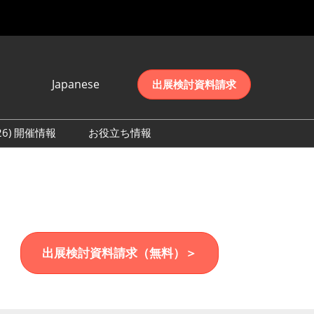
Japanese
出展検討資料請求
Japanese
English
026) 開催情報
お役立ち情報
简体中文
初日の様子 (2026)
한국어
数 (2026)
出展検討資料請求（無料）＞