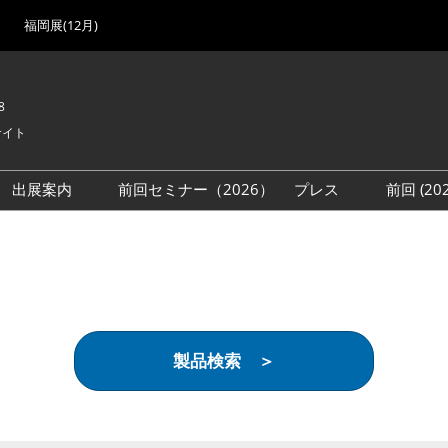
福岡展(12月)
8
サイト
出展案内
前回セミナー（2026）
プレス
前回 (2
展
展社・製品検索
出展検討資料を請求する
取材事前登録
会場
（無料）
展製品特集 一覧
来場者
ローバル･サプライ
特集
目の併催イベント
製品検索 ＞
法について