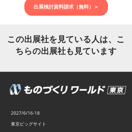
福岡展(12月)
出展検討資料請求（無料）＞
2026年12月02日
マリンメッセ福岡｜MARIN MESSE Fukuoka
この出展社を見ている人は、こ
ちらの出展社も見ています
2027/6/16-18
東京ビッグサイト