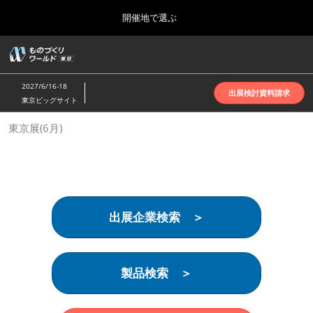
Press
ス
開催地で選ぶ
Escape
キ
to
ッ
close
ホーム
グ
プ
the
ロ
2026年10月07日
し
ー
menu.
インテックス大阪 | INTEX Osaka
2027/6/16-18
バ
出展検討資料請求
て
東京ビッグサイト
ル
進
ナ
名古屋展(4月)
東京展(6月)
ビ
む
2027年04月07日
ゲ
ポートメッセなごや | Port Messe Nagoya
ー
シ
ョ
東京展(6月)
ン
2027年06月16日
を
東京ビッグサイト | Tokyo Big Sight
出展企業検索 ＞
折
り
た
大阪展(10月)
た
2026年10月07日
む
製品検索 ＞
インテックス大阪 | INTEX Osaka