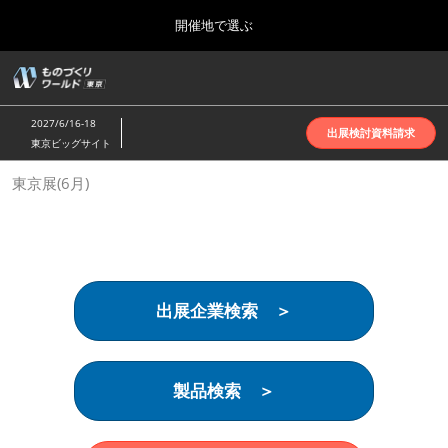
Press
ス
開催地で選ぶ
Escape
キ
to
ッ
close
ホーム
グ
プ
the
ロ
2026年10月07日
し
ー
menu.
インテックス大阪 | INTEX Osaka
2027/6/16-18
バ
出展検討資料請求
て
東京ビッグサイト
ル
進
ナ
名古屋展(4月)
東京展(6月)
ビ
む
2027年04月07日
ゲ
ポートメッセなごや | Port Messe Nagoya
ー
シ
ョ
東京展(6月)
ン
2027年06月16日
を
東京ビッグサイト | Tokyo Big Sight
出展企業検索 ＞
折
り
た
大阪展(10月)
た
2026年10月07日
む
製品検索 ＞
インテックス大阪 | INTEX Osaka