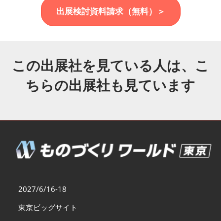
福岡展(12月)
出展検討資料請求（無料）＞
2026年12月02日
マリンメッセ福岡｜MARIN MESSE Fukuoka
この出展社を見ている人は、こ
ちらの出展社も見ています
2027/6/16-18
東京ビッグサイト