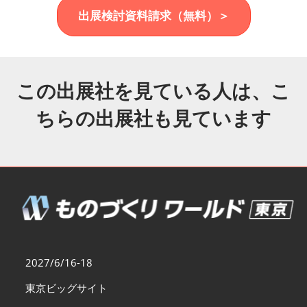
福岡展(12月)
出展検討資料請求（無料）＞
2026年12月02日
マリンメッセ福岡｜MARIN MESSE Fukuoka
この出展社を見ている人は、こ
ちらの出展社も見ています
2027/6/16-18
東京ビッグサイト