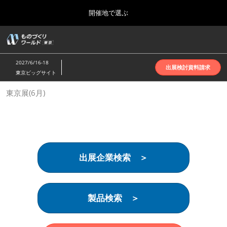
Press
ス
開催地で選ぶ
Escape
キ
to
ッ
close
ホーム
グ
プ
the
ロ
2026年10月07日
し
ー
menu.
インテックス大阪 | INTEX Osaka
2027/6/16-18
バ
出展検討資料請求
て
東京ビッグサイト
ル
進
ナ
名古屋展(4月)
東京展(6月)
ビ
む
2027年04月07日
ゲ
ポートメッセなごや | Port Messe Nagoya
ー
シ
ョ
東京展(6月)
ン
2027年06月16日
を
東京ビッグサイト | Tokyo Big Sight
出展企業検索 ＞
折
り
た
大阪展(10月)
た
2026年10月07日
む
製品検索 ＞
インテックス大阪 | INTEX Osaka