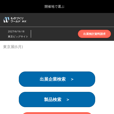
Press
ス
開催地で選ぶ
Escape
キ
to
ッ
close
ホーム
グ
プ
the
ロ
2026年10月07日
し
ー
menu.
インテックス大阪 | INTEX Osaka
2027/6/16-18
バ
出展検討資料請求
て
東京ビッグサイト
ル
進
ナ
名古屋展(4月)
東京展(6月)
ビ
む
2027年04月07日
ゲ
ポートメッセなごや | Port Messe Nagoya
ー
シ
ョ
東京展(6月)
ン
2027年06月16日
を
東京ビッグサイト | Tokyo Big Sight
出展企業検索 ＞
折
り
た
大阪展(10月)
た
2026年10月07日
む
製品検索 ＞
インテックス大阪 | INTEX Osaka