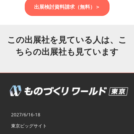
福岡展(12月)
出展検討資料請求（無料）＞
2026年12月02日
マリンメッセ福岡｜MARIN MESSE Fukuoka
この出展社を見ている人は、こ
ちらの出展社も見ています
2027/6/16-18
東京ビッグサイト