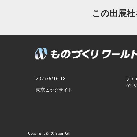
製造業DX展
展示会・
シー
この出展社
ものづくりODM/EMS展
製造業サイバーセキュリテ
ィ展
スマートメンテナンス展
ものづくりNEXT
製造業×フィジカルAI展
2027/6/16-18
[emai
03-6
東京ビッグサイト
Copyright © RX Japan GK