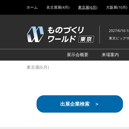
Press
ス
ホーム
名古屋展(4月)
東京展(6月)
大阪展(10月)
Escape
キ
to
ッ
close
プ
the
2027/6/16-1
し
menu.
東京ビッグ
て
進
む
展示会概要
来場案内
設計･製造ソリューション
前回 出
東京展(6月)
機械要素技術展
前回 出
ヘルスケア･医療機器 開発
前回 グ
展
チェーン
工場設備･備品展
前回 注
出展企業検索 ＞
次世代3Dプリンタ展
ご来場方
計測･検査･センサ展
アクセス