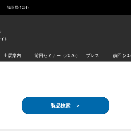
福岡展(12月)
8
サイト
出展案内
前回セミナー（2026）
プレス
前回 (2
展
展社・製品検索
出展検討資料を請求する
取材事前登録
会場
（無料）
展製品特集 一覧
来場者
ローバル･サプライ
特集
目の併催イベント
製品検索 ＞
法について