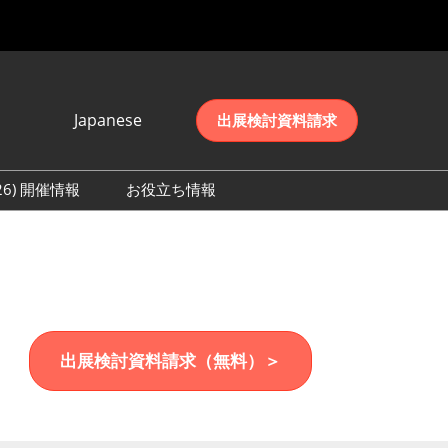
Japanese
出展検討資料請求
Japanese
English
026) 開催情報
お役立ち情報
简体中文
初日の様子 (2026)
한국어
数 (2026)
出展検討資料請求（無料）＞