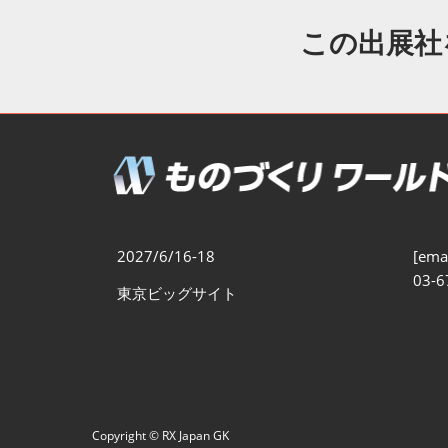
製造業DX展
展示会・
シー
この出展社
ものづくりODM/EMS展
製造業サイバーセキュリテ
ィ展
スマートメンテナンス展
ものづくりNEXT
製造業×フィジカルAI展
2027/6/16-18
[emai
03-6
東京ビッグサイト
Copyright © RX Japan GK