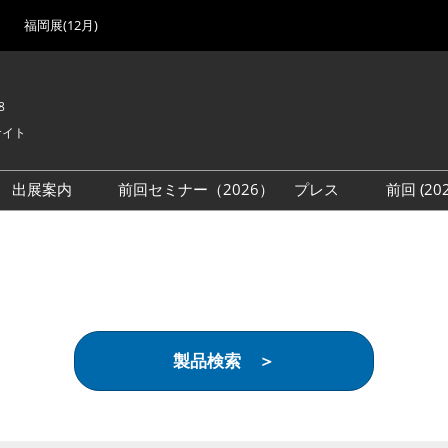
福岡展(12月)
8
サイト
出展案内
前回セミナー（2026）
プレス
前回 (2
展
展社・製品検索
出展検討資料を請求する
取材事前登録
会場
（無料）
展製品特集 一覧
来場者
ローバル･サプライ
特集
目の併催イベント
製品検索 ＞
法について