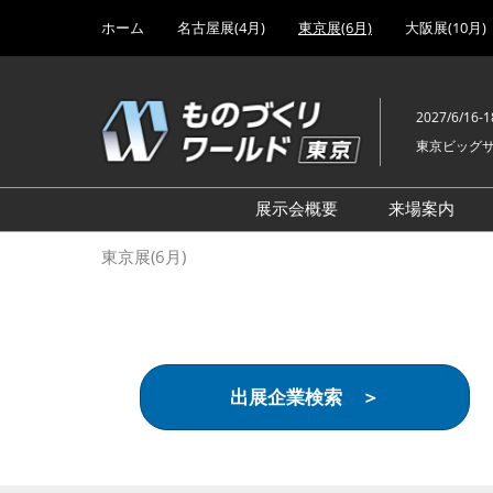
Press
ス
ホーム
名古屋展(4月)
東京展(6月)
大阪展(10月)
Escape
キ
to
ッ
close
プ
the
2027/6/16-1
し
menu.
東京ビッグ
て
進
む
展示会概要
来場案内
設計･製造ソリューション
前回 出
東京展(6月)
機械要素技術展
前回 出
ヘルスケア･医療機器 開発
前回 グ
展
チェーン
工場設備･備品展
前回 注
出展企業検索 ＞
次世代3Dプリンタ展
ご来場方
計測･検査･センサ展
アクセス