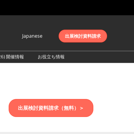
Japanese
出展検討資料請求
Japanese
English
026) 開催情報
お役立ち情報
简体中文
初日の様子 (2026)
한국어
数 (2026)
出展検討資料請求（無料）＞