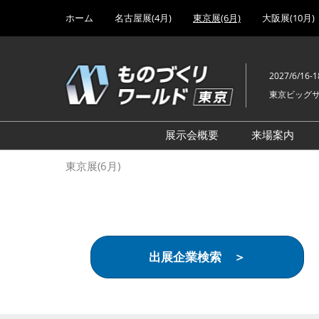
Press
ス
ホーム
名古屋展(4月)
東京展(6月)
大阪展(10月)
Escape
キ
to
ッ
close
プ
the
2027/6/16-1
し
menu.
東京ビッグ
て
進
む
展示会概要
来場案内
設計･製造ソリューション
前回 出
東京展(6月)
機械要素技術展
前回 出
ヘルスケア･医療機器 開発
前回 グ
展
チェーン
工場設備･備品展
前回 注
出展企業検索 ＞
次世代3Dプリンタ展
ご来場方
計測･検査･センサ展
アクセス