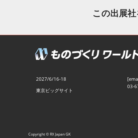
製造業DX展
展示会・
シー
この出展社
ものづくりODM/EMS展
製造業サイバーセキュリテ
ィ展
スマートメンテナンス展
ものづくりNEXT
製造業×フィジカルAI展
2027/6/16-18
[emai
03-6
東京ビッグサイト
Copyright © RX Japan GK