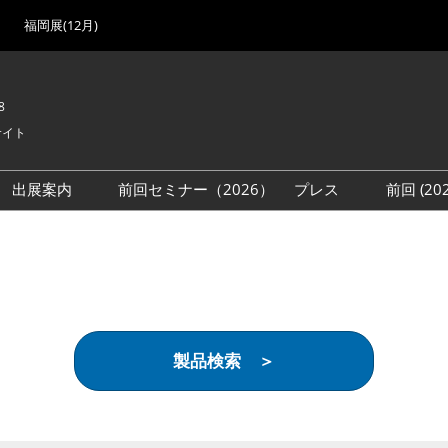
福岡展(12月)
8
サイト
出展案内
前回セミナー（2026）
プレス
前回 (2
展
展社・製品検索
出展検討資料を請求する
取材事前登録
会場
（無料）
展製品特集 一覧
来場者
ローバル･サプライ
特集
目の併催イベント
製品検索 ＞
法について