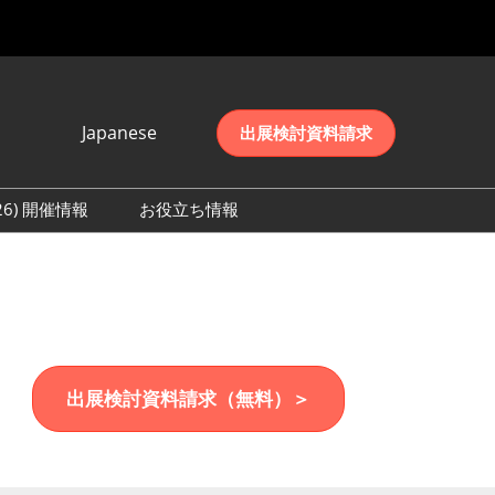
Japanese
出展検討資料請求
Japanese
English
026) 開催情報
お役立ち情報
简体中文
初日の様子 (2026)
한국어
数 (2026)
出展検討資料請求（無料）＞