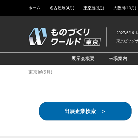
Press
ス
ホーム
名古屋展(4月)
東京展(6月)
大阪展(10月)
Escape
キ
to
ッ
close
プ
the
2027/6/16-1
し
menu.
東京ビッグ
て
進
む
展示会概要
来場案内
設計･製造ソリューション
前回 出
東京展(6月)
機械要素技術展
前回 出
ヘルスケア･医療機器 開発
前回 グ
展
チェーン
工場設備･備品展
前回 注
出展企業検索 ＞
次世代3Dプリンタ展
ご来場方
計測･検査･センサ展
アクセス