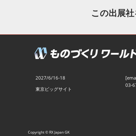
製造業DX展
展示会・
シー
この出展社
ものづくりODM/EMS展
製造業サイバーセキュリテ
ィ展
スマートメンテナンス展
ものづくりNEXT
製造業×フィジカルAI展
2027/6/16-18
[emai
03-6
東京ビッグサイト
Copyright © RX Japan GK