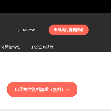
Japanese
出展検討資料請求
Japanese
English
026) 開催情報
お役立ち情報
简体中文
初日の様子 (2026)
한국어
数 (2026)
出展検討資料請求（無料）＞