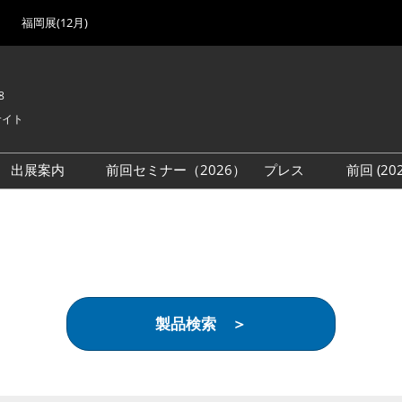
福岡展(12月)
8
サイト
出展案内
前回セミナー（2026）
プレス
前回 (2
展
展社・製品検索
出展検討資料を請求する
取材事前登録
会場
（無料）
展製品特集 一覧
来場者
ローバル･サプライ
特集
目の併催イベント
製品検索 ＞
法について