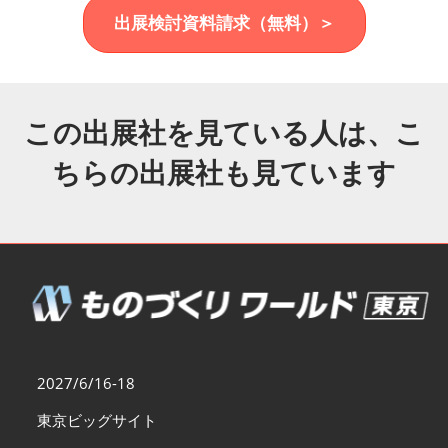
福岡展(12月)
出展検討資料請求（無料）＞
2026年12月02日
マリンメッセ福岡｜MARIN MESSE Fukuoka
この出展社を見ている人は、こ
ちらの出展社も見ています
2027/6/16-18
東京ビッグサイト