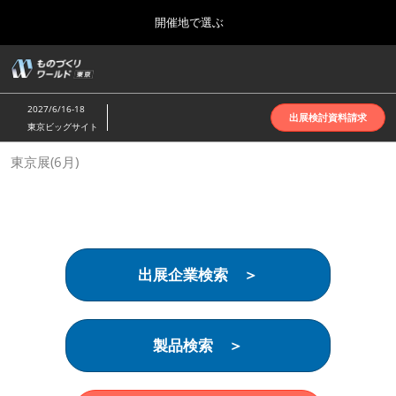
Press
ス
開催地で選ぶ
Escape
キ
to
ッ
close
ホーム
グ
プ
the
ロ
2026年10月07日
し
ー
menu.
インテックス大阪 | INTEX Osaka
2027/6/16-18
バ
出展検討資料請求
て
東京ビッグサイト
ル
進
ナ
名古屋展(4月)
東京展(6月)
ビ
む
2027年04月07日
ゲ
ポートメッセなごや | Port Messe Nagoya
ー
シ
ョ
東京展(6月)
ン
2027年06月16日
を
東京ビッグサイト | Tokyo Big Sight
出展企業検索 ＞
折
り
た
大阪展(10月)
た
2026年10月07日
む
製品検索 ＞
インテックス大阪 | INTEX Osaka