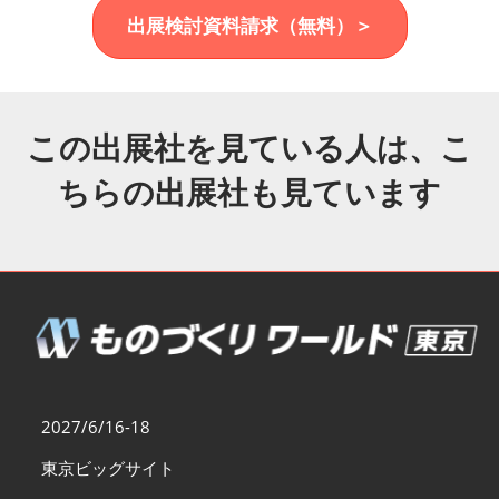
福岡展(12月)
出展検討資料請求（無料）＞
2026年12月02日
マリンメッセ福岡｜MARIN MESSE Fukuoka
この出展社を見ている人は、こ
ちらの出展社も見ています
2027/6/16-18
東京ビッグサイト