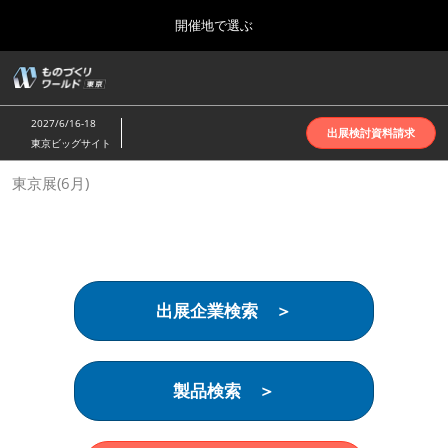
Press
ス
開催地で選ぶ
Escape
キ
to
ッ
close
ホーム
グ
プ
the
ロ
2026年10月07日
し
ー
menu.
インテックス大阪 | INTEX Osaka
2027/6/16-18
バ
出展検討資料請求
て
東京ビッグサイト
ル
進
ナ
名古屋展(4月)
東京展(6月)
ビ
む
2027年04月07日
ゲ
ポートメッセなごや | Port Messe Nagoya
ー
シ
ョ
東京展(6月)
ン
2027年06月16日
を
東京ビッグサイト | Tokyo Big Sight
出展企業検索 ＞
折
り
た
大阪展(10月)
た
2026年10月07日
む
製品検索 ＞
インテックス大阪 | INTEX Osaka