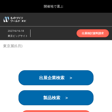
Press
ス
開催地で選ぶ
Escape
キ
to
ッ
close
ホーム
グ
プ
the
ロ
2026年10月07日
し
ー
menu.
インテックス大阪 | INTEX Osaka
2027/6/16-18
バ
出展検討資料請求
て
東京ビッグサイト
ル
進
ナ
名古屋展(4月)
東京展(6月)
ビ
む
2027年04月07日
ゲ
ポートメッセなごや | Port Messe Nagoya
ー
シ
ョ
東京展(6月)
ン
2027年06月16日
を
東京ビッグサイト | Tokyo Big Sight
出展企業検索 ＞
折
り
た
大阪展(10月)
た
2026年10月07日
む
製品検索 ＞
インテックス大阪 | INTEX Osaka