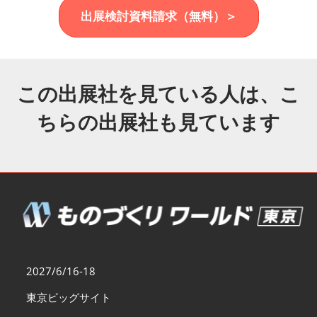
福岡展(12月)
出展検討資料請求（無料）＞
2026年12月02日
マリンメッセ福岡｜MARIN MESSE Fukuoka
この出展社を見ている人は、こ
ちらの出展社も見ています
2027/6/16-18
東京ビッグサイト