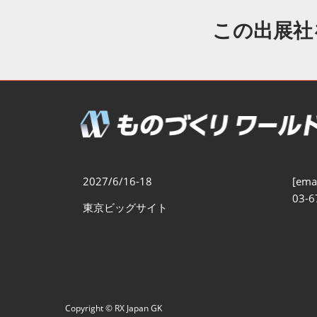
製造業DX展
展示会・
シー
この出展社
ものづくりODM/EMS展
製造業サイバーセキュリテ
ィ展
スマートメンテナンス展
ものづくりNEXT
製造業×フィジカルAI展
2027/6/16-18
[emai
03-6
東京ビッグサイト
Copyright © RX Japan GK