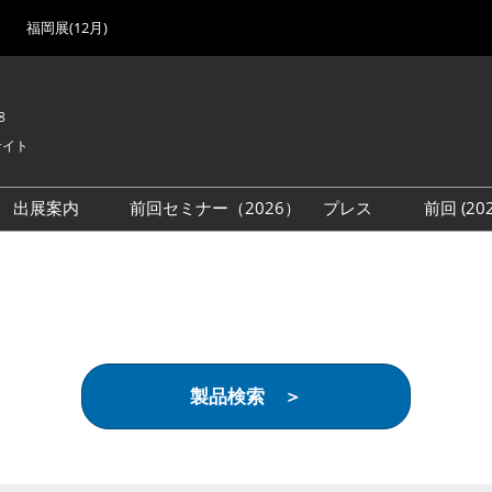
福岡展(12月)
8
サイト
出展案内
前回セミナー（2026）
プレス
前回 (2
展
展社・製品検索
出展検討資料を請求する
取材事前登録
会場
（無料）
展製品特集 一覧
来場者
ローバル･サプライ
特集
目の併催イベント
製品検索 ＞
法について