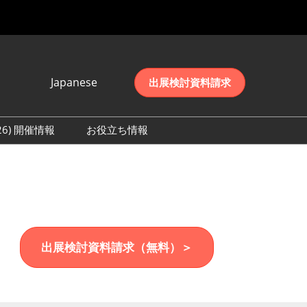
Japanese
出展検討資料請求
Japanese
English
026) 開催情報
お役立ち情報
简体中文
初日の様子 (2026)
한국어
数 (2026)
出展検討資料請求（無料）＞