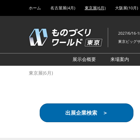
Press
ス
ホーム
名古屋展(4月)
東京展(6月)
大阪展(10月)
Escape
キ
to
ッ
close
プ
the
2027/6/16-1
し
menu.
東京ビッグ
て
進
む
展示会概要
来場案内
設計･製造ソリューション
前回 出
東京展(6月)
機械要素技術展
前回 出
ヘルスケア･医療機器 開発
前回 グ
展
チェーン
工場設備･備品展
前回 注
出展企業検索 ＞
次世代3Dプリンタ展
ご来場方
計測･検査･センサ展
アクセス