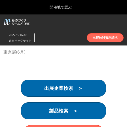
Press
ス
開催地で選ぶ
Escape
キ
to
ッ
close
ホーム
グ
プ
the
ロ
2026年10月07日
し
ー
menu.
インテックス大阪 | INTEX Osaka
2027/6/16-18
バ
出展検討資料請求
て
東京ビッグサイト
ル
進
ナ
名古屋展(4月)
東京展(6月)
ビ
む
2027年04月07日
ゲ
ポートメッセなごや | Port Messe Nagoya
ー
シ
ョ
東京展(6月)
ン
2027年06月16日
を
東京ビッグサイト | Tokyo Big Sight
出展企業検索 ＞
折
り
た
大阪展(10月)
た
2026年10月07日
む
製品検索 ＞
インテックス大阪 | INTEX Osaka