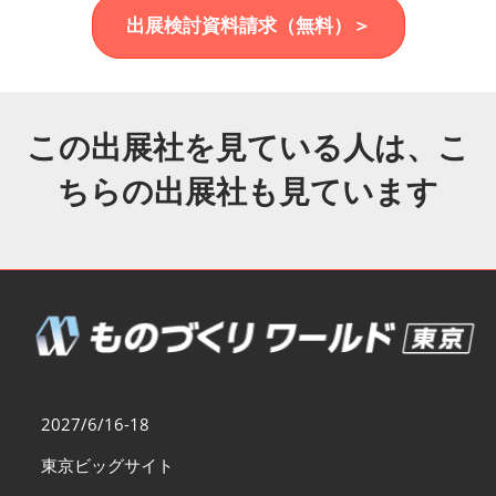
福岡展(12月)
出展検討資料請求（無料）＞
2026年12月02日
マリンメッセ福岡｜MARIN MESSE Fukuoka
この出展社を見ている人は、こ
ちらの出展社も見ています
2027/6/16-18
東京ビッグサイト