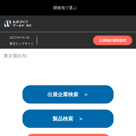
Press
ス
開催地で選ぶ
Escape
キ
to
ッ
close
ホーム
グ
プ
the
ロ
2026年10月07日
し
ー
menu.
インテックス大阪 | INTEX Osaka
2027/6/16-18
バ
出展検討資料請求
て
東京ビッグサイト
ル
進
ナ
名古屋展(4月)
東京展(6月)
ビ
む
2027年04月07日
ゲ
ポートメッセなごや | Port Messe Nagoya
ー
シ
ョ
東京展(6月)
ン
2027年06月16日
を
東京ビッグサイト | Tokyo Big Sight
出展企業検索 ＞
折
り
た
大阪展(10月)
た
2026年10月07日
む
製品検索 ＞
インテックス大阪 | INTEX Osaka