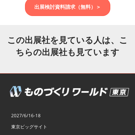
福岡展(12月)
出展検討資料請求（無料）＞
2026年12月02日
マリンメッセ福岡｜MARIN MESSE Fukuoka
この出展社を見ている人は、こ
ちらの出展社も見ています
2027/6/16-18
東京ビッグサイト