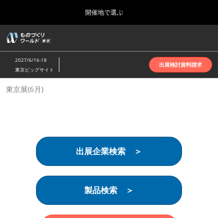
Press
ス
開催地で選ぶ
Escape
キ
to
ッ
close
ホーム
グ
プ
the
ロ
2026年10月07日
し
ー
menu.
インテックス大阪 | INTEX Osaka
2027/6/16-18
バ
出展検討資料請求
て
東京ビッグサイト
ル
進
ナ
名古屋展(4月)
東京展(6月)
ビ
む
2027年04月07日
ゲ
ポートメッセなごや | Port Messe Nagoya
ー
シ
ョ
東京展(6月)
ン
2027年06月16日
を
東京ビッグサイト | Tokyo Big Sight
出展企業検索 ＞
折
り
た
大阪展(10月)
た
2026年10月07日
む
製品検索 ＞
インテックス大阪 | INTEX Osaka