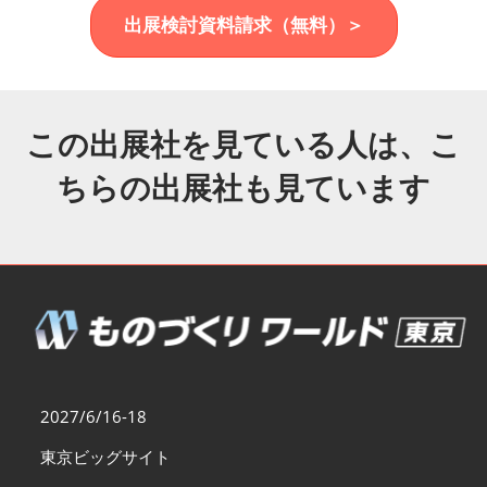
福岡展(12月)
出展検討資料請求（無料）＞
2026年12月02日
マリンメッセ福岡｜MARIN MESSE Fukuoka
この出展社を見ている人は、こ
ちらの出展社も見ています
2027/6/16-18
東京ビッグサイト