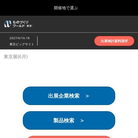
Press
ス
開催地で選ぶ
Escape
キ
to
ッ
close
ホーム
グ
プ
the
ロ
2026年10月07日
し
ー
menu.
インテックス大阪 | INTEX Osaka
2027/6/16-18
バ
出展検討資料請求
て
東京ビッグサイト
ル
進
ナ
名古屋展(4月)
東京展(6月)
ビ
む
2027年04月07日
ゲ
ポートメッセなごや | Port Messe Nagoya
ー
シ
ョ
東京展(6月)
ン
2027年06月16日
を
東京ビッグサイト | Tokyo Big Sight
出展企業検索 ＞
折
り
た
大阪展(10月)
た
2026年10月07日
む
製品検索 ＞
インテックス大阪 | INTEX Osaka