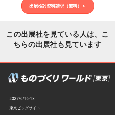
福岡展(12月)
出展検討資料請求（無料）＞
2026年12月02日
マリンメッセ福岡｜MARIN MESSE Fukuoka
この出展社を見ている人は、こ
ちらの出展社も見ています
2027/6/16-18
東京ビッグサイト