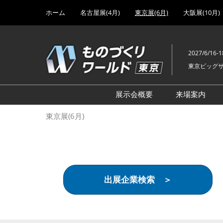
Press
ス
ホーム
名古屋展(4月)
東京展(6月)
大阪展(10月)
Escape
キ
to
ッ
close
プ
the
2027/6/16-1
し
menu.
東京ビッグ
て
進
む
展示会概要
来場案内
設計･製造ソリューション
前回 出
東京展(6月)
機械要素技術展
前回 出
ヘルスケア･医療機器 開発
前回 グ
展
チェーン
工場設備･備品展
前回 注
出展企業検索 ＞
次世代3Dプリンタ展
ご来場方
計測･検査･センサ展
アクセス