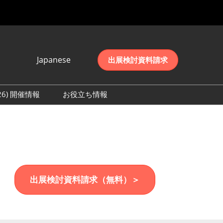
Japanese
出展検討資料請求
Japanese
English
026) 開催情報
お役立ち情報
简体中文
初日の様子 (2026)
한국어
数 (2026)
出展検討資料請求（無料）＞