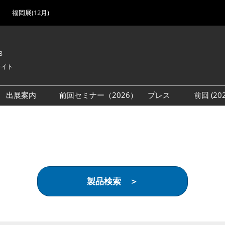
福岡展(12月)
8
サイト
出展案内
前回セミナー（2026）
プレス
前回 (2
展
展社・製品検索
出展検討資料を請求する
取材事前登録
会場
（無料）
展製品特集 一覧
来場者
ローバル･サプライ
特集
目の併催イベント
製品検索 ＞
法について