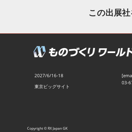
製造業DX展
展示会・
シー
この出展社
ものづくりODM/EMS展
製造業サイバーセキュリテ
ィ展
スマートメンテナンス展
ものづくりNEXT
製造業×フィジカルAI展
2027/6/16-18
[emai
03-6
東京ビッグサイト
Copyright © RX Japan GK