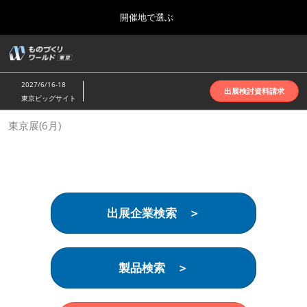
Press
ス
開催地で選ぶ
Escape
キ
to
ッ
close
ホーム
グ
プ
the
ロ
2026年10月07日
し
ー
menu.
インテックス大阪 | INTEX Osaka
2027/6/16-18
バ
出展検討資料請求
て
東京ビッグサイト
ル
進
ナ
名古屋展(4月)
東京展(6月)
ビ
む
2027年04月07日
ゲ
ポートメッセなごや | Port Messe Nagoya
ー
シ
ョ
東京展(6月)
ン
2027年06月16日
を
東京ビッグサイト | Tokyo Big Sight
出展企業検索 ＞
折
り
た
大阪展(10月)
た
2026年10月07日
む
製品検索 ＞
インテックス大阪 | INTEX Osaka