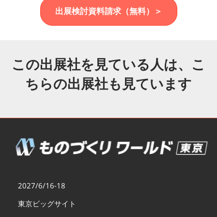
福岡展(12月)
出展検討資料請求（無料）＞
2026年12月02日
マリンメッセ福岡｜MARIN MESSE Fukuoka
この出展社を見ている人は、こ
ちらの出展社も見ています
2027/6/16-18
東京ビッグサイト